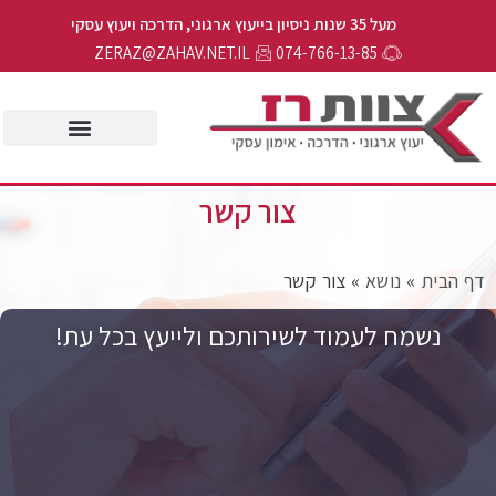
מעל 35 שנות ניסיון בייעוץ ארגוני, הדרכה ויעוץ עסקי
ZERAZ@ZAHAV.NET.IL
074-766-13-85
צור קשר
ף הבית
»
נושא
»
צור קשר
נשמח לעמוד לשירותכם ולייעץ בכל עת!