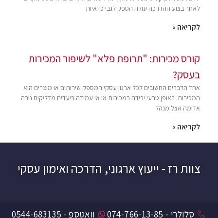
לאחר בצוע ההדרכה עולה הספק לגבי כדאיות
לקריאה »
קורס מכירות: "תרופת פלא" לשיפור המכירות
בעסק?
אחד הדברים החשובים לכל ארגון עסקי המספק שירותים או מוצרים הוא
המכירות. באופן טבעי ירידה במכירות או אי עמידה ביעדים מדליקים נורה
אדומה אצל מנהל
לקריאה »
צוות רז - ייעוץ ארגוני, הדרכה ואימון עסקי
סלולרי - 074-766-13-85
וואטספ - 0544-683135