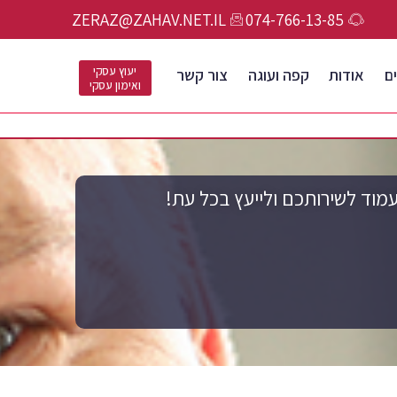
ZERAZ@ZAHAV.NET.IL
074-766-13-85
יעוץ עסקי
ם
אודות
קפה ועוגה
צור קשר
ואימון עסקי
מוד לשירותכם ולייעץ בכל עת!