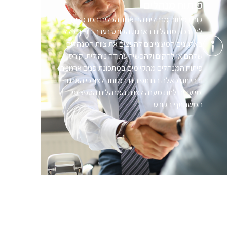
פיתוח מנהלים
קורס פיתוח מנהלים הנו אחד הכלים המרכזיים
להדרכת מנהלים בארגון. הקורס נערך בדרך כלל
בארגונים המעוניינים להעצים את צוות המנהלים
שלהם או להקים ולהכשיר עתודה ניהולית. קורסי
פיתוח המנהלים מתקיימים במתכונת פנים ארגונית
ובהיותם כאלה הם תפורים במיוחד לצורכי הארגון
ומיועדים לתת מענה לצוות המנהלים הספציפי
המשתתף בקורס.